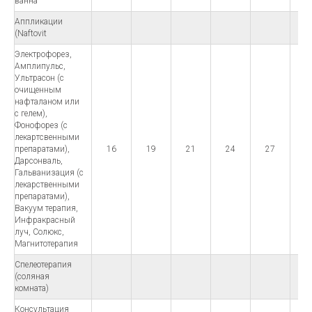
ванна
Аппликации
(Naftovit
Электрофорез,
Амплипульс,
Ультрасон (с
очищенным
нафталаном или
с гелем),
Фонофорез (с
лекартсвенными
препаратами),
16
19
21
24
27
3
Дарсонваль,
Гальванизация (с
лекарственными
препаратами),
Вакуум терапия,
Инфракрасный
луч, Солюкс,
Магнитотерапия
Спелеотерапия
(соляная
комната)
Консультация