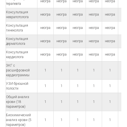
неогра
неогра
неогра
неогра
неогра
нео
терапевта
Консультация
неогра
неогра
неогра
неогра
неогра
нео
неврапотолога
Консультация
неогра
неогра
неогра
неогра
неогра
нео
гинеколога
Консультация
неогра
неогра
неогра
неогра
неогра
нео
дерматолога
Консультация
неогра
неогра
неогра
неогра
неогра
нео
кардиолога
ЭКГ с
расшифровкой
1
1
1
1
1
кардиограммы
УЗИ брюшной
1
1
1
1
1
полости
Общий анализ
крови (18
1
1
1
1
1
параметров)
Биохимический
анализ крови (5
1
1
1
1
1
параметров)