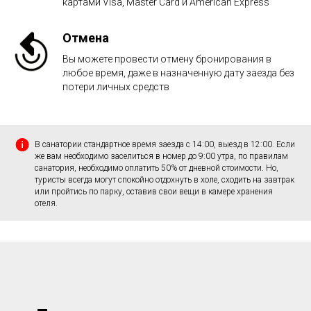
картами Visa, Master Card и American Express
Отмена
Вы можете провести отмену бронирования в
любое время, даже в назначенную дату заезда без
потери личных средств
В санатории стандартное время заезда с 14:00, выезд в 12:00. Если
же вам необходимо заселиться в номер до 9:00 утра, по правилам
санатория, необходимо оплатить 50% от дневной стоимости. Но,
туристы всегда могут спокойно отдохнуть в холе, сходить на завтрак
или пройтись по парку, оставив свои вещи в камере хранения
отеля.